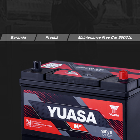
Beranda
Produk
Maintenance Free Car 95D31L